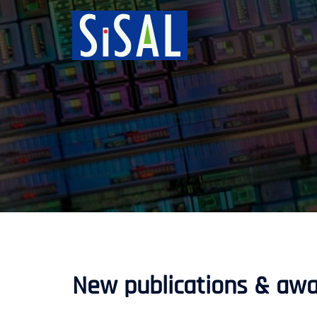
跳
至
主
要
內
容
New publications & awa