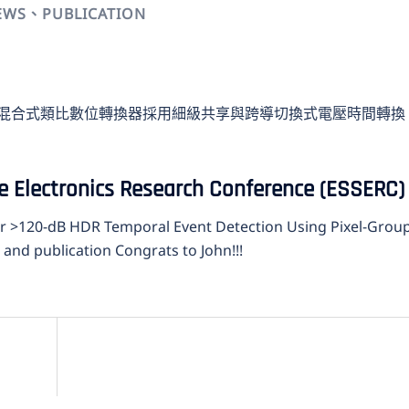
EWS、PUBLICATION
錯混合式類比數位轉換器採用細級共享與跨導切換式電壓時間轉換
e Electronics Research Conference (ESSERC)
r >120-dB HDR Temporal Event Detection Using Pixel-Grou
and publication Congrats to John!!!