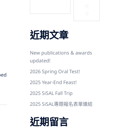
搜
尋
近期文章
New publications & awards
updated!
2026 Spring Oral Test!
ped
2025 Year-End Feast!
2025 SiSAL Fall Trip
2025 SiSAL專題報名表單連結
近期留言