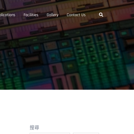
Search
lications
Facilities
Gallery
Contact Us
搜尋