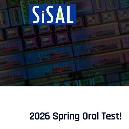
跳
至
主
要
內
容
2026 Spring Oral Test!