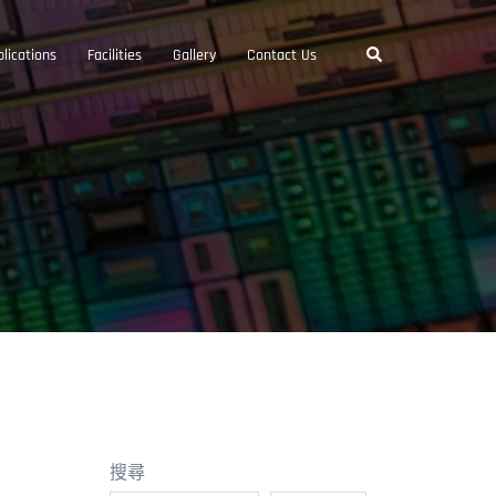
Search
lications
Facilities
Gallery
Contact Us
搜尋