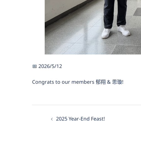
📅 2026/5/12
Congrats to our members 郁翔 & 思璇!
文
2025 Year-End Feast!
章