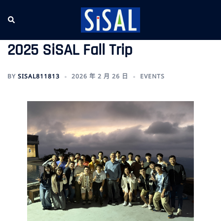
跳
至
Search
Tog
主
me
要
2025 SiSAL Fall Trip
內
容
BY
SISAL811813
2026 年 2 月 26 日
EVENTS