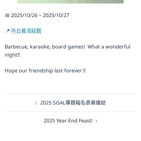
📅 2025/10/26 ~ 2025/10/27
📍
丹丘普洱莊園
Barbecue, karaoke, board games! What a wonderful
night!!
Hope our friendship last forever !!
文
2025 SiSAL專題報名表單連結
章
導
2025 Year-End Feast!
覽