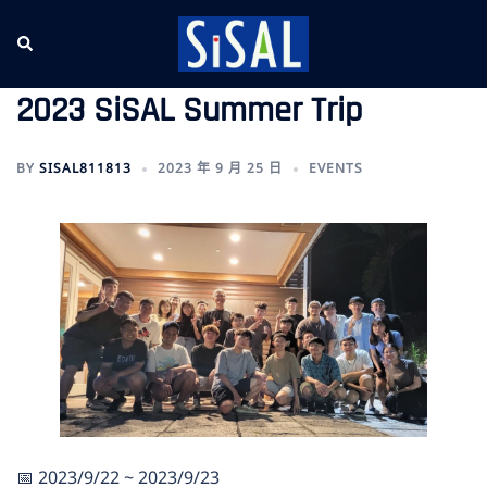
跳
至
Search
Tog
主
me
要
2023 SiSAL Summer Trip
內
容
BY
SISAL811813
2023 年 9 月 25 日
EVENTS
📅 2023/9/22 ~ 2023/9/23