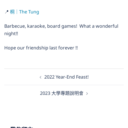
📍
桐｜The Tung
Barbecue, karaoke, board games! What a wonderful
night!!
Hope our friendship last forever !!
文
2022 Year-End Feast!
章
導
2023 大學專題說明會
覽