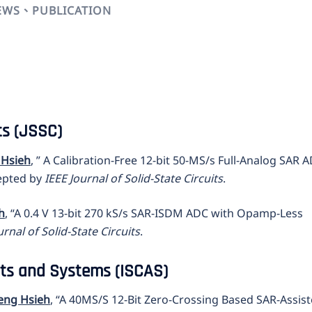
EWS、PUBLICATION
ts (JSSC)
 Hsieh
, ” A Calibration-Free 12-bit 50-MS/s Full-Analog SAR 
epted by
IEEE Journal of Solid-State Circuits
.
h
, “A 0.4 V 13-bit 270 kS/s SAR-ISDM ADC with Opamp-Less
urnal of Solid-State Circuits
.
its and Systems (ISCAS)
eng Hsieh
, “A 40MS/S 12-Bit Zero-Crossing Based SAR-Assis