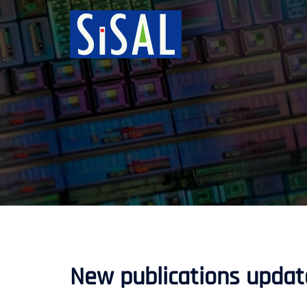
跳
至
主
要
內
容
New publications updat