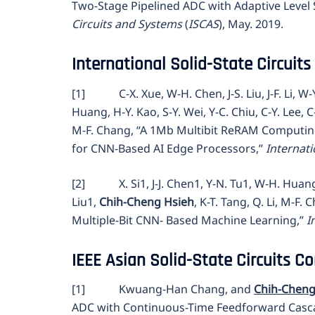
Two-Stage Pipelined ADC with Adaptive Level S
Circuits and Systems
(
ISCAS
), May. 2019.
International Solid-State Circuit
[1] C-X. Xue, W-H. Chen, J-S. Liu, J-F. Li, W-Y
Huang, H-Y. Kao, S-Y. Wei, Y-C. Chiu, C-Y. Lee, C-C
M-F. Chang, “A 1Mb Multibit ReRAM Computi
for CNN-Based AI Edge Processors,”
Internati
[2] X. Si1, J-J. Chen1, Y-N. Tu1, W-H. Huang, J
Liu1,
Chih-Cheng Hsieh
, K-T. Tang, Q. Li, M-
Multiple-Bit CNN- Based Machine Learning,”
I
IEEE Asian Solid-State Circuits C
[1] Kwuang-Han Chang, and
Chih-Cheng
ADC with Continuous-Time Feedforward Casc