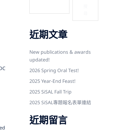
搜
尋
近期文章
New publications & awards
updated!
ADC
2026 Spring Oral Test!
2025 Year-End Feast!
2025 SiSAL Fall Trip
2025 SiSAL專題報名表單連結
近期留言
ted