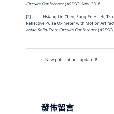
Circuits Conference
(
ASSCC
), Nov. 2018.
[2] Hsiang-Lin Chen, Sung-En Hsieh, Tzu-
Reflective Pulse Oximeter with Motion Artifac
Asian Solid-State Circuits Conference
(
ASSCC
)
文
New publications updated!
章
導
覽
發佈留言