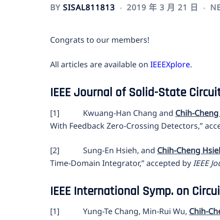
BY
SISAL811813
2019 年 3 月 21 日
N
Congrats to our members!
All articles are available on
IEEEXplore
.
IEEE Journal of Solid-State Circui
[1] Kwuang-Han Chang and
Chih-Cheng
With Feedback Zero-Crossing Detectors,” acc
[2] Sung-En Hsieh, and
Chih-Cheng Hsie
Time-Domain Integrator,” accepted by
IEEE Jo
IEEE International Symp. on Circu
[1] Yung-Te Chang, Min-Rui Wu,
Chih-Ch