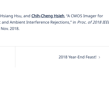
Hsiang Hsu, and
Chih-Cheng Hsieh
, “A CMOS Imager for
t and Ambient Interference Rejections,” in
Proc. of 2018 IEE
, Nov. 2018.
2018 Year-End Feast!