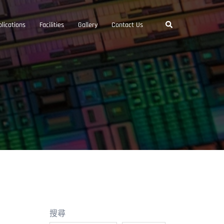
Search
lications
Facilities
Gallery
Contact Us
搜尋