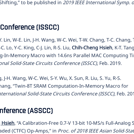
hifting,” to be published in
2019 IEEE International Symp. 
s Conference (ISSCC)
. Lin, W-E. Lin, J-H. Wang, W-C. Wei, T-W. Chang, T-C. Chang, T
. Lo, Y-C. King, C-J. Lin, R-S. Liu,
Chih-Cheng Hsieh
, K-T. Tang
ng-In-Memory Macro with 14.6ns Parallel MAC Computing T
onal Solid-State Circuits Conference (ISSCC)
, Feb. 2019.
-H. Wang, W-C. Wei, S-Y. Wu, X. Sun, R. Liu, S. Yu, R-S.
F. Chang, “Twin-8T SRAM Computation-In-Memory Macro for
nternational Solid-State Circuits Conference (ISSCC)
, Feb. 20
onference (ASSCC)
 Hsieh
, “A Calibration-Free 0.7-V 13-bit 10-MS/s Full-Analog
aded (CTFC) Op-Amps,” in
Proc. of 2018 IEEE Asian Solid-Sta