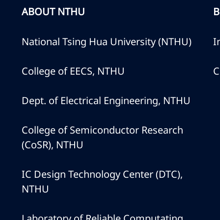
ABOUT NTHU
B
National Tsing Hua University (NTHU)
I
College of EECS, NTHU
C
Dept. of Electrical Engineering, NTHU
College of Semiconductor Research
(CoSR), NTHU
IC Design Technology Center (DTC),
NTHU
Laboratory of Reliable Computating