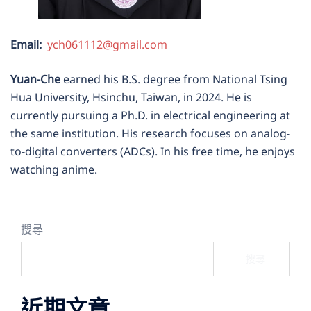
Email:
ych061112@gmail.com
Yuan-Che
earned his B.S. degree from National Tsing
Hua University, Hsinchu, Taiwan, in 2024. He is
currently pursuing a Ph.D. in electrical engineering at
the same institution. His research focuses on analog-
to-digital converters (ADCs). In his free time, he enjoys
watching anime.
搜尋
搜尋
近期文章