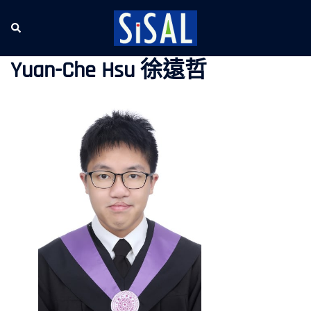
跳
至
Search
Tog
主
me
要
Yuan-Che Hsu 徐遠哲
內
容