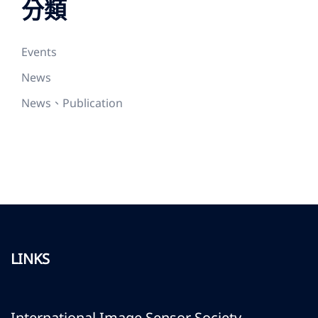
分類
Events
News
News、Publication
LINKS
International Image Sensor Society