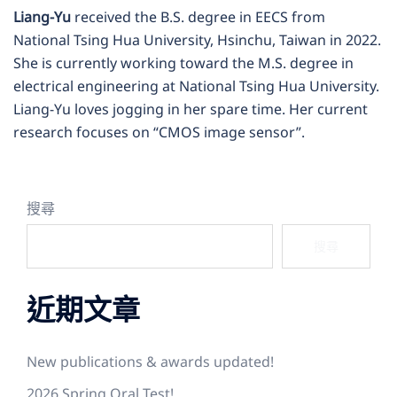
Liang-Yu
received the B.S. degree in EECS from
National Tsing Hua University, Hsinchu, Taiwan in 2022.
She is currently working toward the M.S. degree in
electrical engineering at National Tsing Hua University.
Liang-Yu loves jogging in her spare time. Her current
research focuses on “CMOS image sensor”.
搜尋
搜尋
近期文章
New publications & awards updated!
2026 Spring Oral Test!