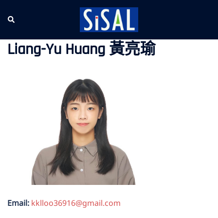
跳
至
Search
Tog
主
me
要
Liang-Yu Huang 黃亮瑜
內
容
Email:
kklloo36916@gmail.com