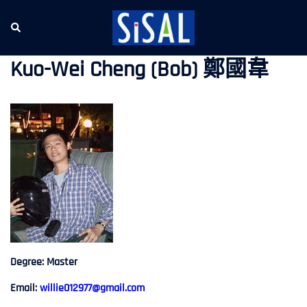
跳
至
Search
Tog
主
me
要
Kuo-Wei Cheng (Bob) 鄭國韋
內
容
Degree: Master
Email:
willie012977@gmail.com