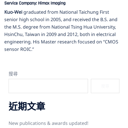
Service Company: Himax Imaging
Kuo-Wei
graduated from National Taichung First
senior high school in 2005, and received the B.S. and
the M.S. degree from National Tsing Hua University,
HsinChu, Taiwan in 2009 and 2012, both in electrical
engineering. His Master research focused on “CMOS
sensor ROIC.”
搜尋
搜尋
近期文章
New publications & awards updated!