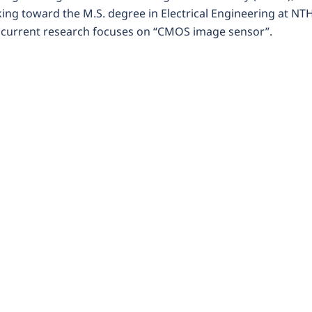
king toward the M.S. degree in Electrical Engineering at NT
r current research focuses on “CMOS image sensor”.