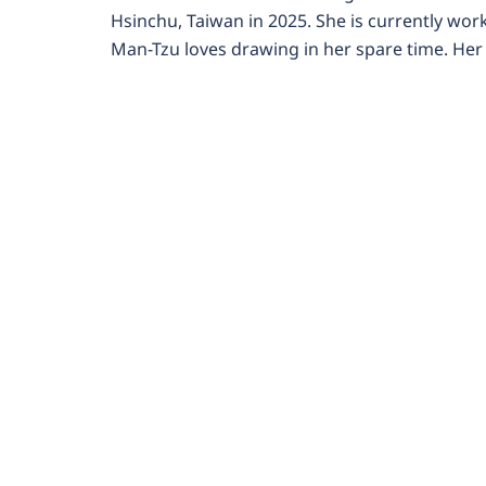
Hsinchu, Taiwan in 2025. She is currently wor
Man-Tzu loves drawing in her spare time. He