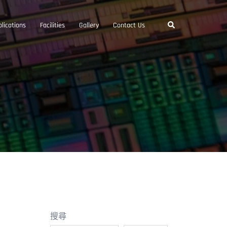
Search
lications
Facilities
Gallery
Contact Us
搜尋