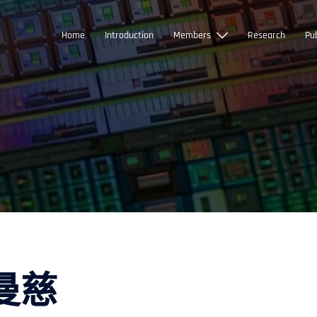
Home
Introduction
Members
Research
Pub
吳曼慈