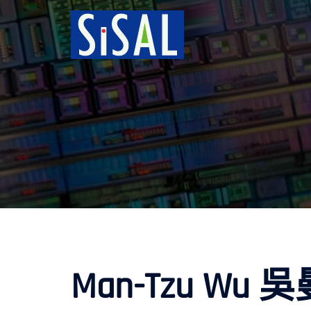
跳
至
主
要
內
容
Man-Tzu Wu 