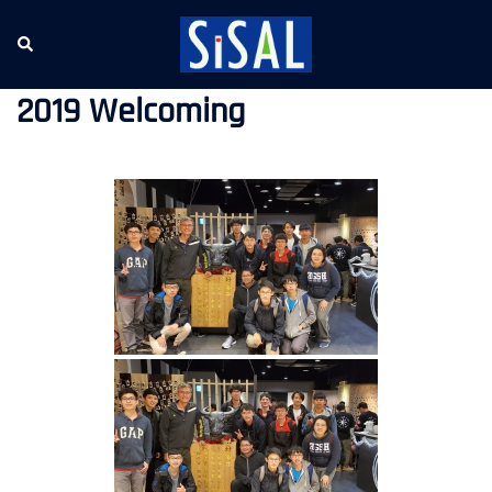
跳
至
Search
Tog
主
me
要
2019 Welcoming
內
容