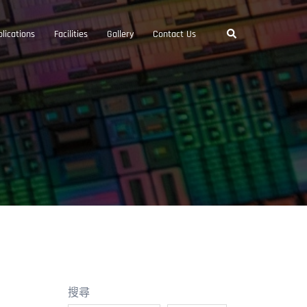
Search
lications
Facilities
Gallery
Contact Us
搜尋