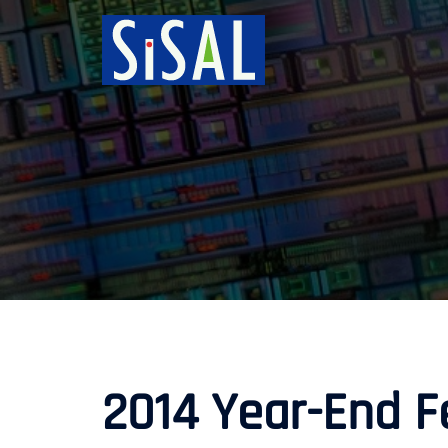
跳
至
主
要
內
容
2014 Year-End F