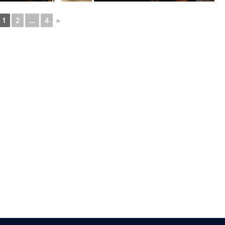
1
2
...
4
►