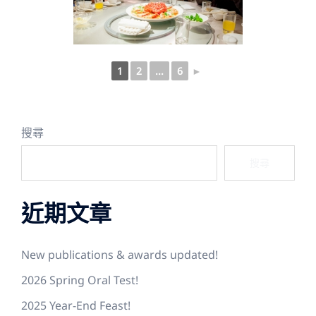
1
2
...
6
►
搜尋
搜尋
近期文章
New publications & awards updated!
2026 Spring Oral Test!
2025 Year-End Feast!