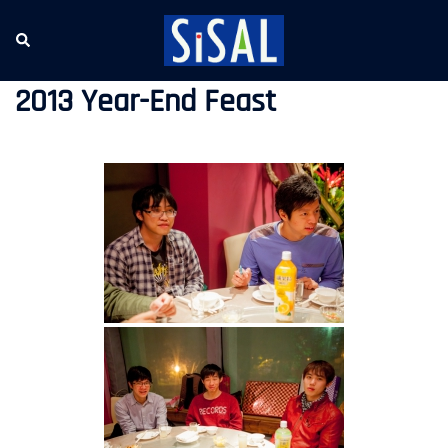
跳
至
Search
Tog
主
me
要
2013 Year-End Feast
內
容