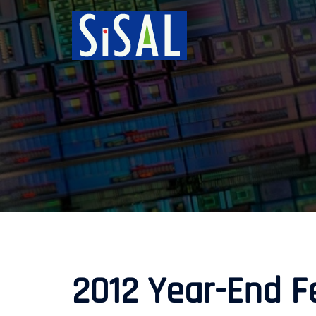
跳
至
主
要
內
容
2012 Year-End F