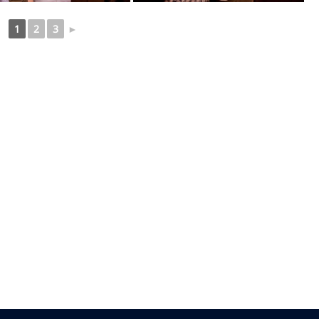
1
2
3
►