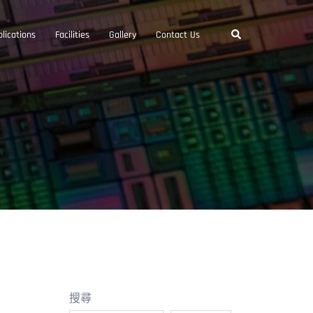
Search
lications
Facilities
Gallery
Contact Us
搜尋