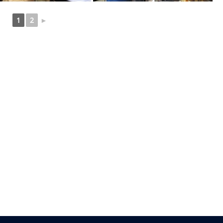
1
2
►