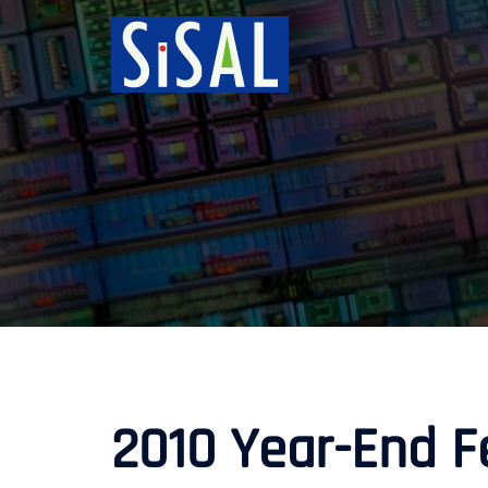
跳
至
主
要
內
容
2010 Year-End F