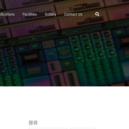
Search
lications
Facilities
Gallery
Contact Us
搜尋