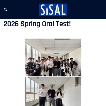
跳
至
Search
Tog
主
me
要
2026 Spring Oral Test!
內
容