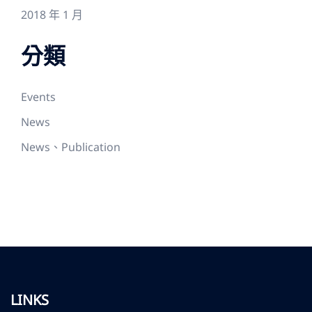
2018 年 1 月
分類
Events
News
News、Publication
LINKS