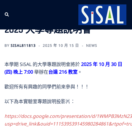
跳
至
Search
主
要
2025 大學專題說明會
內
容
BY
SISAL811813
2025 年 10 月 15 日
NEWS
本學期 SiSAL 的大學專題說明會將於
2025 年 10 月 30 日
(四)
晚上 7:00
舉辦在
台達 216 教室
。
歡迎所有有興趣的同學們前來參與！！！
以下為本實驗室專題說明投影片：
https://docs.google.com/presentation/d/1WMPB3MzN2
usp=drive_link&ouid=111539539145980284861&rtpof=tr